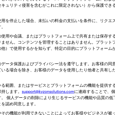
セキュリティ侵害を含むがこれに限定されない）から保護でき
使用を停止した場合、未払いの料金の支払いを条件に、リクエ
す。
の使用や会議、またはプラットフォーム上で共有または保存す
りません。コンテンツを管理することはありません。プラット
の他）で使用するかを知らず、特定の目的にプラットフォーム
のデータ保護およびプライバシー法を遵守します。お客様の同
ている場合を除き、お客様のデータを使用したり他者と共有し
いる範囲、またはサービスとプラットフォームの機能を提供す
保持します。
support@kyzonsolutions.com
に連絡することで、
す。
個人データの削除により生じるサービスの機能や品質の低
とを認め同意します。
やその機能が利用できないことによってお客様やビジネスが被