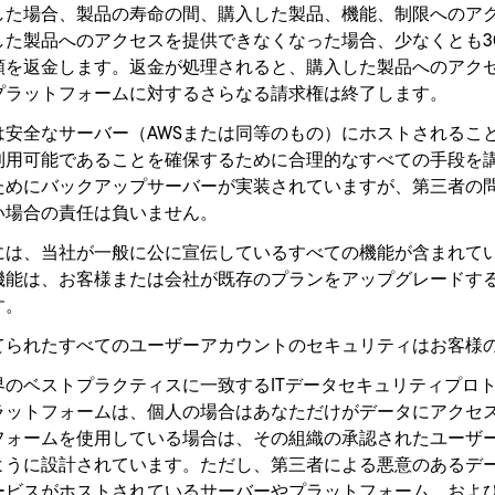
した場合、製品の寿命の間、購入した製品、機能、制限へのア
した製品へのアクセスを提供できなくなった場合、少なくとも3
額を返金します。返金が処理されると、購入した製品へのアク
プラットフォームに対するさらなる請求権は終了します。
は安全なサーバー（AWSまたは同等のもの）にホストされるこ
利用可能であることを確保するために合理的なすべての手段を
ためにバックアップサーバーが実装されていますが、第三者の
い場合の責任は負いません。
には、当社が一般に公に宣伝しているすべての機能が含まれて
機能は、お客様または会社が既存のプランをアップグレードす
す。
てられたすべてのユーザーアカウントのセキュリティはお客様
界のベストプラクティスに一致するITデータセキュリティプロ
ラットフォームは、個人の場合はあなただけがデータにアクセ
フォームを使用している場合は、その組織の承認されたユーザ
ように設計されています。ただし、第三者による悪意のあるデ
ービスがホストされているサーバーやプラットフォーム、およ