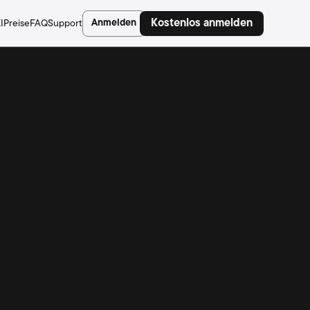
Anmelden
Kostenlos anmelden
I
Preise
FAQ
Support
w