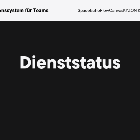
nssystem für Teams
Space
Echo
Flow
Canvas
KYZON K
Dienststatus
Space
Flo