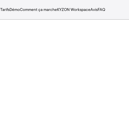
r
Tarifs
Démo
Comment ça marche
KYZON Workspace
Avis
FAQ
Se termine dans
--
--
--
--
Jours
Heures
Minutes
Secondes